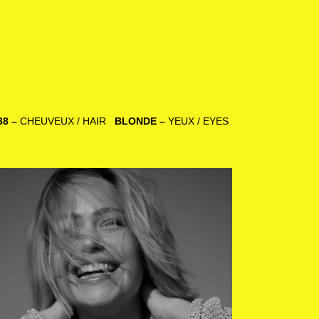
38 –
CHEUVEUX / HAIR
BLONDE –
YEUX / EYES