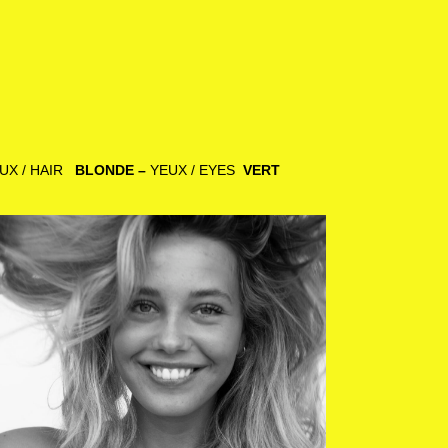
UX / HAIR
BLONDE –
YEUX / EYES
VERT